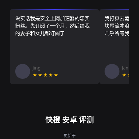
说实话我是安全上网加速器的忠实
我打算去葡萄
粉丝。先订阅了一个月，然后给我
块尾流冲浪板.
的妻子和女儿都订阅了
几乎所有我需
Jing
Jan V
★★★★★
★★★
快橙 安卓 评测
更新于